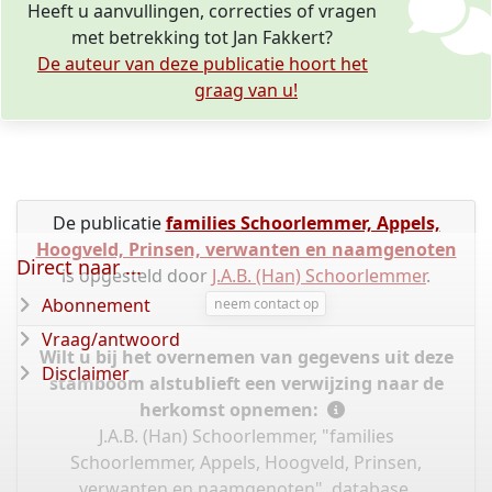
Heeft u aanvullingen, correcties of vragen
met betrekking tot Jan Fakkert?
De auteur van deze publicatie hoort het
graag van u!
De publicatie
families Schoorlemmer, Appels,
Hoogveld, Prinsen, verwanten en naamgenoten
Direct naar ...
is opgesteld door
J.A.B. (Han) Schoorlemmer
.
Abonnement
neem contact op
Vraag/antwoord
Wilt u bij het overnemen van gegevens uit deze
Disclaimer
stamboom alstublieft een verwijzing naar de
herkomst opnemen:
J.A.B. (Han) Schoorlemmer, "families
Schoorlemmer, Appels, Hoogveld, Prinsen,
verwanten en naamgenoten", database,