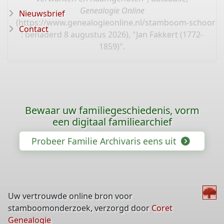
Genealogie Online
Nieuwsbrief
(
https://www.genealogieonline.nl/stamboom-schoorl
Contact
: benaderd 8 augustus 2026), "Jan Fakkert (1772-
1859)".
Bewaar uw familiegeschiedenis, vorm
een digitaal familiearchief
Probeer Familie Archivaris eens uit
Uw vertrouwde online bron voor
stamboomonderzoek, verzorgd door
Coret
Genealogie