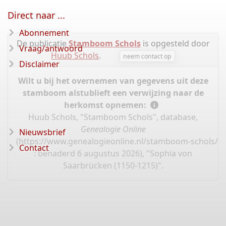
Direct naar ...
Abonnement
De publicatie
Stamboom Schols
is opgesteld door
Vraag/antwoord
Huub Schols
.
neem contact op
Disclaimer
Wilt u bij het overnemen van gegevens uit deze
stamboom alstublieft een verwijzing naar de
herkomst opnemen:
Huub Schols, "Stamboom Schols", database,
Genealogie Online
Nieuwsbrief
(
https://www.genealogieonline.nl/stamboom-schols/I
Contact
: benaderd 6 augustus 2026), "Sophia von
Saarbrücken (1150-1215)".