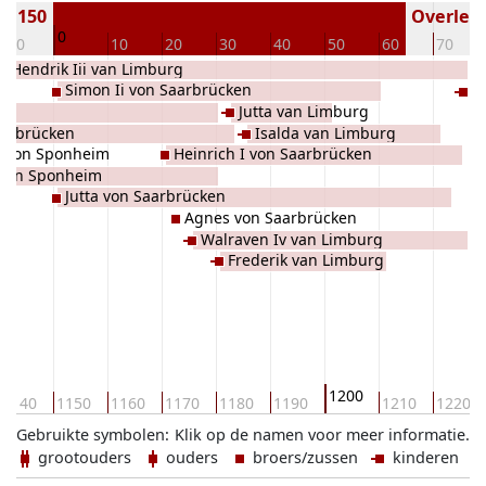
 1150
Overlede
0
-10
10
20
30
40
50
60
70
Hendrik Iii van Limburg
Simon Ii von Saarbrücken
G
Jutta van Limburg
aarbrücken
Isalda van Limburg
 von Sponheim
Heinrich I von Saarbrücken
 von Sponheim
Jutta von Saarbrücken
Agnes von Saarbrücken
Walraven Iv van Limburg
Frederik van Limburg
1200
1140
1150
1160
1170
1180
1190
1210
1220
Gebruikte symbolen:
Klik op de namen voor meer informatie.
grootouders
ouders
broers/zussen
kinderen