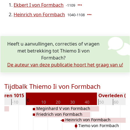
Ekbert I von Formbach
-1109
Heinrich von Formbach
1040-1108
Heeft u aanvullingen, correcties of vragen
met betrekking tot Thiemo Ii von
Formbach?
De auteur van deze publicatie hoort het graag van u!
Tijdbalk Thiemo Ii von Formbach
boren 1015
Overleden ( j
0
20
-10
10
20
30
40
50
60
Meginhard V von Formbach
Friedrich von Formbach
Heinrich von Formbach
Tiemo von Formbach