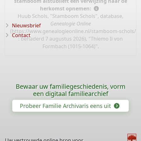
stamboom alstublieft een verwijzing naar de
herkomst opnemen:
Huub Schols, "Stamboom Schols", database,
Genealogie Online
Nieuwsbrief
(
https://www.genealogieonline.nl/stamboom-schols/I
Contact
: benaderd 7 augustus 2026), "Thiemo Ii von
Formbach (1015-1064)".
Bewaar uw familiegeschiedenis, vorm
een digitaal familiearchief
Probeer Familie Archivaris eens uit
Uw vertrouwde online bron voor