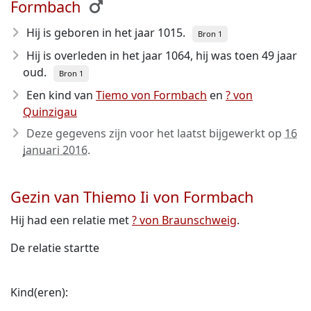
Formbach
Hij is geboren in het jaar 1015
.
Bron 1
Hij is overleden in het jaar 1064
, hij was toen 49 jaar
oud.
Bron 1
Een kind van
Tiemo von Formbach
en
? von
Quinzigau
Deze gegevens zijn voor het laatst bijgewerkt op
16
januari 2016
.
Gezin van Thiemo Ii von Formbach
Hij had een relatie met
? von Braunschweig
.
De relatie startte
Kind(eren):