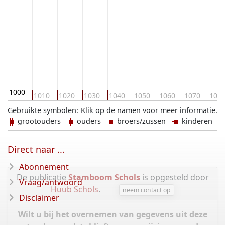
1000
1010
1020
1030
1040
1050
1060
1070
108
Gebruikte symbolen:
Klik op de namen voor meer informatie.
grootouders
ouders
broers/zussen
kinderen
Direct naar ...
Abonnement
De publicatie
Stamboom Schols
is opgesteld door
Vraag/antwoord
Huub Schols
.
neem contact op
Disclaimer
Wilt u bij het overnemen van gegevens uit deze