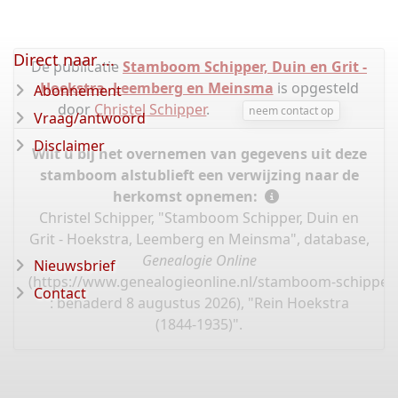
Direct naar ...
De publicatie
Stamboom Schipper, Duin en Grit -
Hoekstra, Leemberg en Meinsma
is opgesteld
Abonnement
door
Christel Schipper
.
neem contact op
Vraag/antwoord
Disclaimer
Wilt u bij het overnemen van gegevens uit deze
stamboom alstublieft een verwijzing naar de
herkomst opnemen:
Christel Schipper, "Stamboom Schipper, Duin en
Grit - Hoekstra, Leemberg en Meinsma", database,
Genealogie Online
Nieuwsbrief
(
https://www.genealogieonline.nl/stamboom-schipper
Contact
: benaderd 8 augustus 2026), "Rein Hoekstra
(1844-1935)".