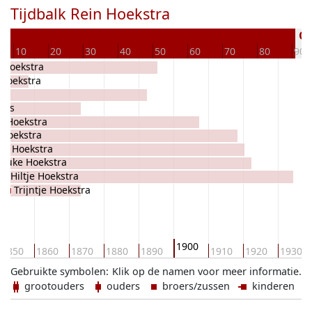
Tijdbalk Rein Hoekstra
Ov
10
20
30
40
50
60
70
80
90
a Hoekstra
 Hoekstra
mus
s Hoekstra
 Hoekstra
us Hoekstra
Auke Hoekstra
Hiltje Hoekstra
Trijntje Hoekstra
1900
1850
1860
1870
1880
1890
1910
1920
1930
Gebruikte symbolen:
Klik op de namen voor meer informatie.
grootouders
ouders
broers/zussen
kinderen