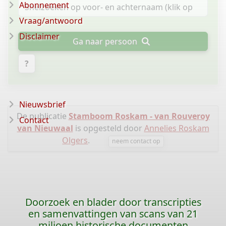
Abonnement
Vraag/antwoord
Disclaimer
Ga naar persoon
?
Nieuwsbrief
De publicatie
Stamboom Roskam - van Rouveroy
Contact
van Nieuwaal
is opgesteld door
Annelies Roskam
Olgers
.
neem contact op
Doorzoek en blader door transcripties
en samenvattingen van scans van 21
miljoen historische documenten