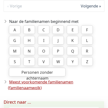
Vorige
Volgende
Naar de familienamen beginnend met
A
B
C
D
E
F
G
H
I
J
K
L
M
N
O
P
Q
R
S
T
V
W
Y
Z
Personen zonder
achternaam
Meest voorkomende familienamen
(familienaamwolk)
Direct naar ...