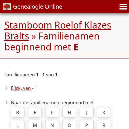
Genealogie Online
Stamboom Roelof Klazes
Bralts
» Familienamen
beginnend met
E
Familienamen
1
-
1
van
1
:
Eijck, van
- 1
Naar de familienamen beginnend met
B
E
F
H
J
K
L
M
N
O
P
R