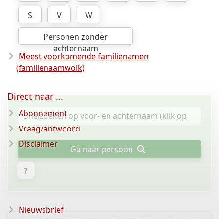
S
V
W
Personen zonder
achternaam
Meest voorkomende familienamen
(familienaamwolk)
Direct naar ...
Abonnement
Vraag/antwoord
Disclaimer
Ga naar persoon
?
Nieuwsbrief