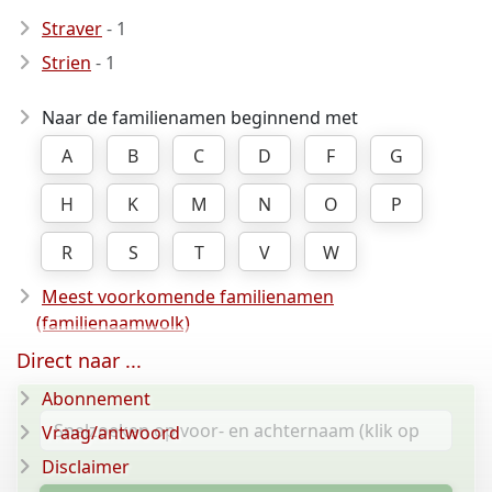
Straver
- 1
Strien
- 1
Naar de familienamen beginnend met
A
B
C
D
F
G
H
K
M
N
O
P
R
S
T
V
W
Meest voorkomende familienamen
(familienaamwolk)
Direct naar ...
Abonnement
Vraag/antwoord
Disclaimer