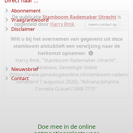
Direct naar ...
Abonnement
De publicatie
Stamboom Rademaker Utrecht
is
Vraag/antwoord
opgesteld door
Harry Rmk
.
neem contact op
Disclaimer
Wilt u bij het overnemen van gegevens uit deze
stamboom alstublieft een verwijzing naar de
herkomst opnemen:
Harry Rmk, "Stamboom Rademaker Utrecht",
database,
Genealogie Online
Nieuwsbrief
(
https://www.genealogieonline.nl/stamboom-rademake
Contact
: benaderd 7 augustus 2026), "Adriana Johanna
Cornelia Grauel (1848-????)".
Doe mee in de online