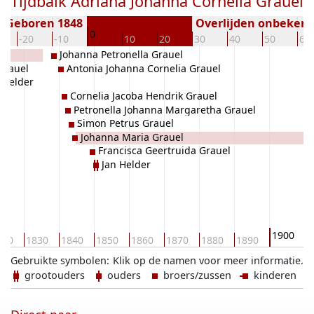
Tijdbalk Adriana Johanna Cornelia Grauel
Geboren 1848
Overlijden onbeken
0
-20
-10
10
20
30
40
50
60
Johanna Petronella Grauel
Grauel
Antonia Johanna Cornelia Grauel
 Helder
Cornelia Jacoba Hendrik Grauel
Petronella Johanna Margaretha Grauel
Simon Petrus Grauel
Johanna Maria Grauel
Francisca Geertruida Grauel
Jan Helder
1900
820
1830
1840
1850
1860
1870
1880
1890
1
Gebruikte symbolen:
Klik op de namen voor meer informatie.
grootouders
ouders
broers/zussen
kinderen