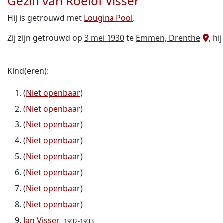
Gezin van Roelof Visser
Hij is getrouwd met
Lougina Pool
.
Zij zijn getrouwd op
3 mei 1930
te
Emmen, Drenthe
, hi
Kind(eren):
(
Niet openbaar
)
(
Niet openbaar
)
(
Niet openbaar
)
(
Niet openbaar
)
(
Niet openbaar
)
(
Niet openbaar
)
(
Niet openbaar
)
(
Niet openbaar
)
Jan Visser
1932-1933