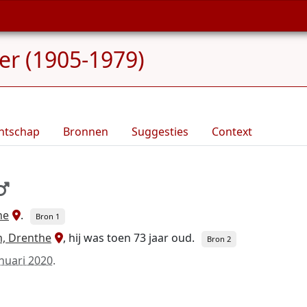
ser (1905-1979)
ntschap
Bronnen
Suggesties
Context
he
.
Bron 1
, Drenthe
, hij was toen 73 jaar oud.
Bron 2
anuari 2020
.