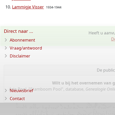
Lammigje Visser
1934-1944
Direct naar ...
Heeft u aanvu
D
Abonnement
Vraag/antwoord
Disclaimer
De publi
Wilt u bij het overnemen van 
Arie Pool, "Stamboom Pool", database,
Genealogie Onli
Nieuwsbrief
Contact