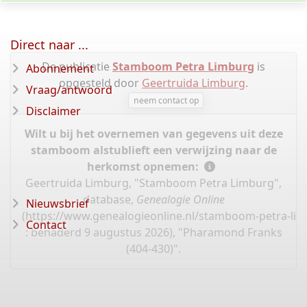
Direct naar ...
De publicatie
Stamboom Petra Limburg
is
Abonnement
opgesteld door
Geertruida Limburg
.
Vraag/antwoord
neem contact op
Disclaimer
Wilt u bij het overnemen van gegevens uit deze
stamboom alstublieft een verwijzing naar de
herkomst opnemen:
Geertruida Limburg, "Stamboom Petra Limburg",
database,
Genealogie Online
Nieuwsbrief
(
https://www.genealogieonline.nl/stamboom-petra-li
Contact
: benaderd 9 augustus 2026), "Pharamond Franks
(404-430)".