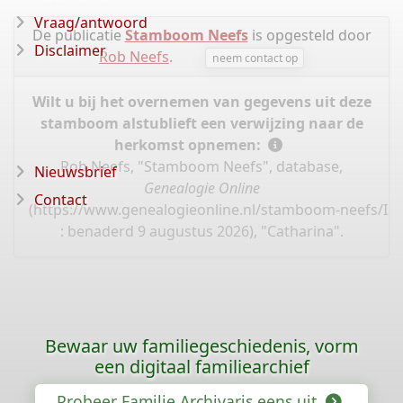
Vraag/antwoord
De publicatie
Stamboom Neefs
is opgesteld door
Disclaimer
Rob Neefs
.
neem contact op
Wilt u bij het overnemen van gegevens uit deze
stamboom alstublieft een verwijzing naar de
herkomst opnemen:
Rob Neefs, "Stamboom Neefs", database,
Nieuwsbrief
Genealogie Online
Contact
(
https://www.genealogieonline.nl/stamboom-neefs/I3
: benaderd 9 augustus 2026), "Catharina".
Bewaar uw familiegeschiedenis, vorm
een digitaal familiearchief
Probeer Familie Archivaris eens uit