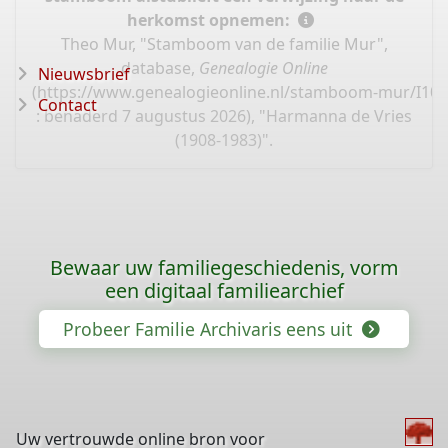
herkomst opnemen:
Theo Mur, "Stamboom van de familie Mur",
database,
Genealogie Online
Nieuwsbrief
(
https://www.genealogieonline.nl/stamboom-mur/I10
Contact
: benaderd 7 augustus 2026), "Harmanna de Vries
(1908-1983)".
Bewaar uw familiegeschiedenis, vorm
een digitaal familiearchief
Probeer Familie Archivaris eens uit
Uw vertrouwde online bron voor