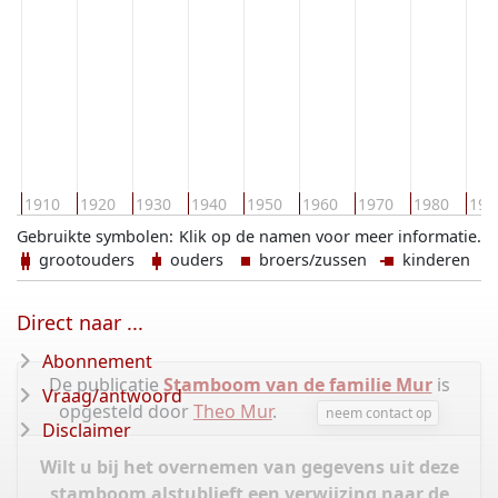
0
1910
1920
1930
1940
1950
1960
1970
1980
199
Gebruikte symbolen:
Klik op de namen voor meer informatie.
grootouders
ouders
broers/zussen
kinderen
Direct naar ...
Abonnement
De publicatie
Stamboom van de familie Mur
is
Vraag/antwoord
opgesteld door
Theo Mur
.
neem contact op
Disclaimer
Wilt u bij het overnemen van gegevens uit deze
stamboom alstublieft een verwijzing naar de