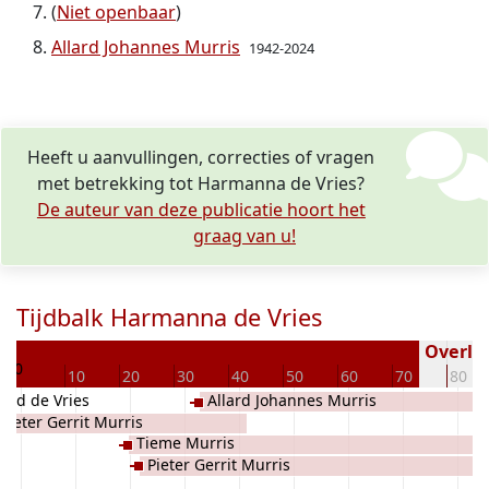
(
Niet openbaar
)
Allard Johannes Murris
1942-2024
Heeft u aanvullingen, correcties of vragen
met betrekking tot Harmanna de Vries?
De auteur van deze publicatie hoort het
graag van u!
Tijdbalk Harmanna de Vries
8
Overled
0
10
20
30
40
50
60
70
80
end de Vries
Allard Johannes Murris
Pieter Gerrit Murris
Tieme Murris
Pieter Gerrit Murris