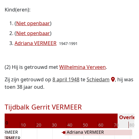
Kind(eren):
(
Niet openbaar
)
(
Niet openbaar
)
Adriana VERMEER
1947-1991
(2) Hij is getrouwd met
Wilhelmina Verveen
.
Zij zijn getrouwd op
8 april 1948
te
Schiedam
, hij was
toen 38 jaar oud.
Tijdbalk Gerrit VERMEER
09
Overlede
0
10
20
30
40
50
60
70
80
 VERMEER
Adriana VERMEER
e VERMEER