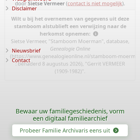
door
Sietse Vermeer
(
contact is niet mogelijk
).
Disclaimer
Wilt u bij het overnemen van gegevens uit deze
stamboom alstublieft een verwijzing naar de
herkomst opnemen:
Sietse Vermeer, "Stamboom Moerman", database,
Genealogie Online
Nieuwsbrief
(
https://www.genealogieonline.nl/stamboom-moerma
Contact
: benaderd 8 augustus 2026), "Gerrit VERMEER
(1909-1982)".
Bewaar uw familiegeschiedenis, vorm
een digitaal familiearchief
Probeer Familie Archivaris eens uit