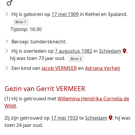
Hij is geboren op
17 mei 1909
in Kethel en Spaland.
Bron 1
Tijdstip: 16:30
Beroep: tuindersknecht.
Hij is overleden op
7 augustus 1982
in
Schiedam
,
hij was toen 73 jaar oud.
Bron 2
Een kind van
Jacob VERMEER
en
Adriana Verheij
Gezin van Gerrit VERMEER
(1) Hij is getrouwd met
Willemina Hendrika Cornelia de
Wildt
.
Zij zijn getrouwd op
17 mei 1933
te
Schiedam
, hij was
toen 24 jaar oud.