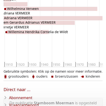
Wilhelmina Verveen
e Adriana VERMEER
je Adriana VERMEER
illem Gerardus Adrianus VERMEER
Gerretje VERMEER
Willemina Hendrika Cornelia de Wildt
0
1910
1920
1930
1940
1950
1960
1970
1980
199
Gebruikte symbolen:
Klik op de namen voor meer informatie.
grootouders
ouders
broers/zussen
kinderen
Direct naar ...
Abonnement
De publicatie
Stamboom Moerman
is opgesteld
Vraag/antwoord