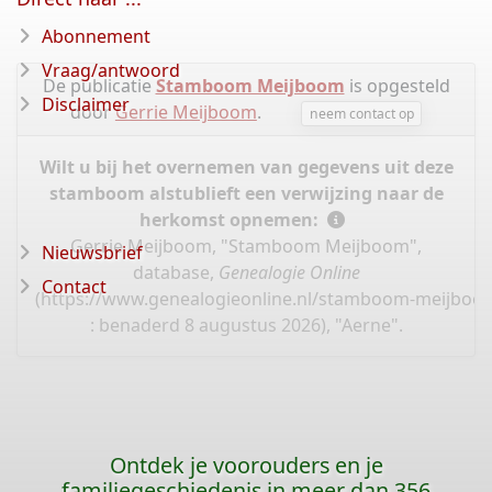
Abonnement
Vraag/antwoord
De publicatie
Stamboom Meijboom
is opgesteld
Disclaimer
door
Gerrie Meijboom
.
neem contact op
Wilt u bij het overnemen van gegevens uit deze
stamboom alstublieft een verwijzing naar de
herkomst opnemen:
Gerrie Meijboom, "Stamboom Meijboom",
Nieuwsbrief
database,
Genealogie Online
Contact
(
https://www.genealogieonline.nl/stamboom-meijboo
: benaderd 8 augustus 2026), "Aerne".
Ontdek je voorouders en je
familiegeschiedenis in meer dan 356