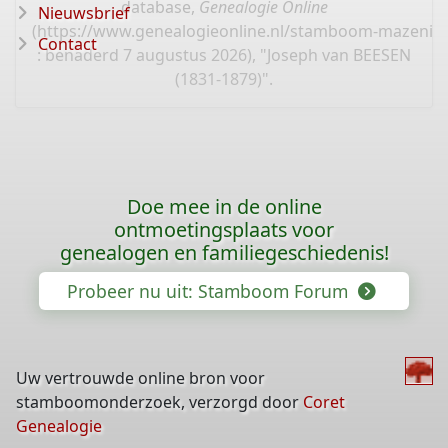
database,
Genealogie Online
Nieuwsbrief
(
https://www.genealogieonline.nl/stamboom-mazenie
Contact
: benaderd 7 augustus 2026), "Joseph van BEESEN
(1831-1879)".
Doe mee in de online
ontmoetingsplaats voor
genealogen en familiegeschiedenis!
Probeer nu uit: Stamboom Forum
Uw vertrouwde online bron voor
stamboomonderzoek, verzorgd door
Coret
Genealogie