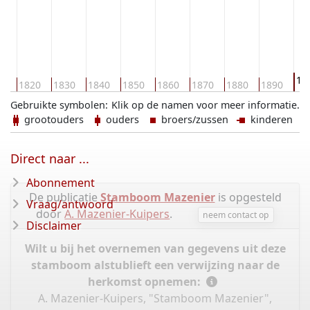
19
10
1820
1830
1840
1850
1860
1870
1880
1890
Gebruikte symbolen:
Klik op de namen voor meer informatie.
grootouders
ouders
broers/zussen
kinderen
Direct naar ...
Abonnement
De publicatie
Stamboom Mazenier
is opgesteld
Vraag/antwoord
door
A. Mazenier-Kuipers
.
neem contact op
Disclaimer
Wilt u bij het overnemen van gegevens uit deze
stamboom alstublieft een verwijzing naar de
herkomst opnemen:
A. Mazenier-Kuipers, "Stamboom Mazenier",