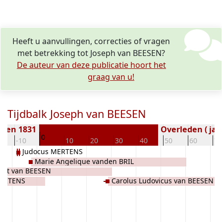
Heeft u aanvullingen, correcties of vragen
met betrekking tot Joseph van BEESEN?
De auteur van deze publicatie hoort het
graag van u!
Tijdbalk Joseph van BEESEN
oren 1831
Overleden ( jaa
0
0
-10
10
20
30
40
50
60
70
Judocus MERTENS
Marie Angelique vanden BRIL
tist van BEESEN
MERTENS
Carolus Ludovicus van BEESEN