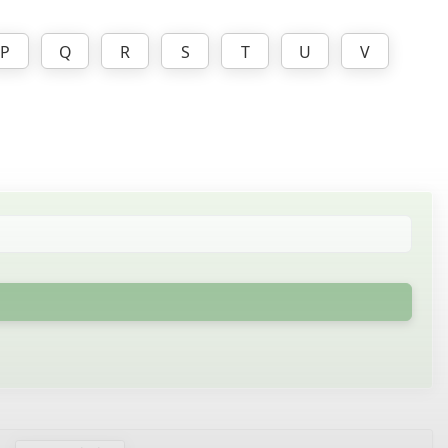
P
Q
R
S
T
U
V