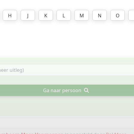
H
J
K
L
M
N
O
Ga naar persoon