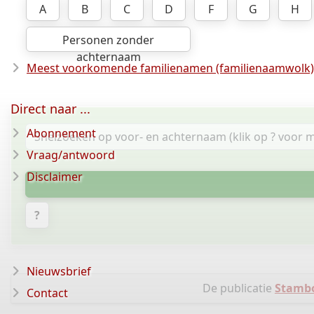
A
B
C
D
F
G
H
Personen zonder
achternaam
Meest voorkomende familienamen (familienaamwolk)
Direct naar ...
Abonnement
Vraag/antwoord
Disclaimer
?
Nieuwsbrief
De publicatie
Stambo
Contact