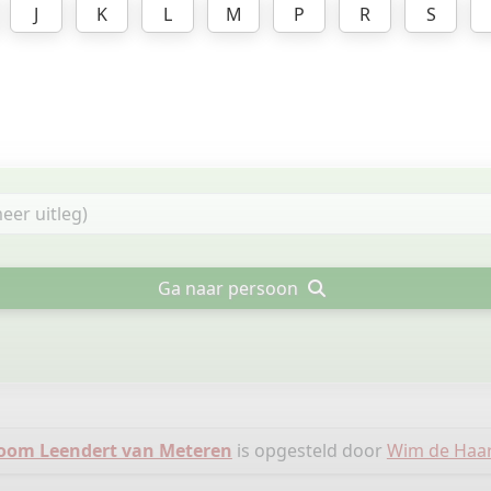
J
K
L
M
P
R
S
Ga naar persoon
om Leendert van Meteren
is opgesteld door
Wim de Haa