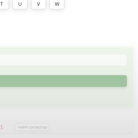
T
U
V
W
rt
.
neem contact op