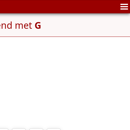
end met
G