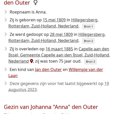
den Outer
Roepnaam is Anna.
Zij is geboren op
15 mei 1809
in
Hillegersberg,
Rotterdam, Zuid-Holland, Nederland
.
Bron 1
Ze werd gedoopt op
28 mei 1809
in
Hillegersberg,
Rotterdam, Zuid-Holland, Nederland
.
Bron 2
Zij is overleden op
16 maart 1885
in
Capelle aan den
IJssel, Gemeente Capelle aan den IJssel, Zuid-Holland,
Nederland
, zij was toen 75 jaar oud.
Bron 3
Een kind van
Jan den Outer
en
Willempje van der
Laan
Deze gegevens zijn voor het laatst bijgewerkt op
19
augustus 2023
.
Gezin van Johanna "Anna" den Outer