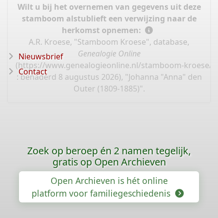
Wilt u bij het overnemen van gegevens uit deze
stamboom alstublieft een verwijzing naar de
herkomst opnemen:
A.R. Kroese, "Stamboom Kroese", database,
Genealogie Online
Nieuwsbrief
(
https://www.genealogieonline.nl/stamboom-kroese/I
Contact
: benaderd 8 augustus 2026), "Johanna "Anna" den
Outer (1809-1885)".
Zoek op beroep én 2 namen tegelijk,
gratis op Open Archieven
Open Archieven is hét online
platform voor familiegeschiedenis