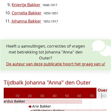
Kniertje Bakker
1846-1917
Cornelia Bakker
1850-1851
Johanna Bakker
1852-1917
Heeft u aanvullingen, correcties of vragen
met betrekking tot Johanna "Anna" den
Outer?
De auteur van deze publicatie hoort het graag van u!
Tijdbalk Johanna "Anna" den Outer
9
Overled
0
10
20
30
40
50
60
70
80
erardus Bakker
Arie Bakker
Wilhelmina Bakker