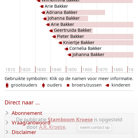
Arie Bakker
Adriana Bakker
Johanna Bakker
Arie Bakker
Geertruida Bakker
Pieter Bakker
Kniertje Bakker
Cornelia Bakker
Johanna Bakker
1810
1820
1830
1840
1850
1860
1870
1880
189
Gebruikte symbolen:
Klik op de namen voor meer informatie.
grootouders
ouders
broers/zussen
kinderen
Direct naar ...
Abonnement
De publicatie
Stamboom Kroese
is opgesteld
Vraag/antwoord
door
A.R. Kroese
.
neem contact op
Disclaimer