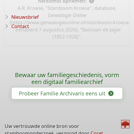
herkomst opnemen:
A.R. Kroese, "Stamboom Kroese", database,
Genealogie Online
Nieuwsbrief
(
https://www.genealogieonline.nl/stamboom-kroese/I
Contact
: benaderd 7 augustus 2026), "Bastiaan de Jager
(1852-1928)".
Bewaar uw familiegeschiedenis, vorm
een digitaal familiearchief
Probeer Familie Archivaris eens uit
Uw vertrouwde online bron voor
stamboomonderzoek, verzorgd door
Coret