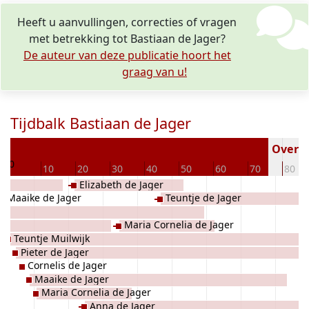
Heeft u aanvullingen, correcties of vragen
met betrekking tot Bastiaan de Jager?
De auteur van deze publicatie hoort het
graag van u!
Tijdbalk Bastiaan de Jager
2
Overled
0
10
20
30
40
50
60
70
80
Elizabeth de Jager
Maaike de Jager
Teuntje de Jager
Maria Cornelia de Jager
Teuntje Muilwijk
Pieter de Jager
Cornelis de Jager
Maaike de Jager
Maria Cornelia de Jager
Anna de Jager