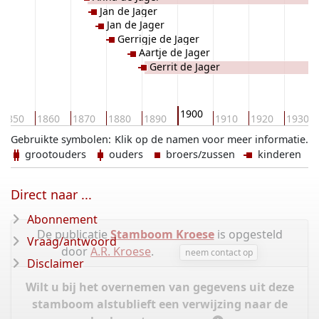
Jan de Jager
Jan de Jager
Gerrigje de Jager
Aartje de Jager
Gerrit de Jager
1900
1850
1860
1870
1880
1890
1910
1920
1930
Gebruikte symbolen:
Klik op de namen voor meer informatie.
grootouders
ouders
broers/zussen
kinderen
Direct naar ...
Abonnement
De publicatie
Stamboom Kroese
is opgesteld
Vraag/antwoord
door
A.R. Kroese
.
neem contact op
Disclaimer
Wilt u bij het overnemen van gegevens uit deze
stamboom alstublieft een verwijzing naar de