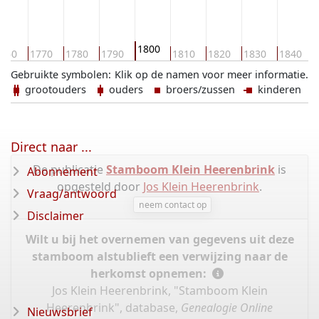
1800
760
1770
1780
1790
1810
1820
1830
1840
Gebruikte symbolen:
Klik op de namen voor meer informatie.
grootouders
ouders
broers/zussen
kinderen
Direct naar ...
De publicatie
Stamboom Klein Heerenbrink
is
Abonnement
opgesteld door
Jos Klein Heerenbrink
.
Vraag/antwoord
neem contact op
Disclaimer
Wilt u bij het overnemen van gegevens uit deze
stamboom alstublieft een verwijzing naar de
herkomst opnemen:
Jos Klein Heerenbrink, "Stamboom Klein
Heerenbrink", database,
Genealogie Online
Nieuwsbrief