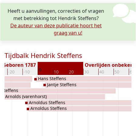
Heeft u aanvullingen, correcties of vragen
met betrekking tot Hendrik Steffens?
De auteur van deze publicatie hoort het
graag van u!
Tijdbalk Hendrik Steffens
Geboren 1787
Overlijden onbeken
0
-20
-10
10
20
30
40
50
60
Hans Steffens
Jantje Steffens
 Steffens
va Arnolds (varenhorst)
Arnoldus Steffens
Arnoldus Steffens