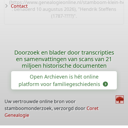
(
https://www.genealogieonline.nl/stamboom-klein-hee
Contact
: benaderd 10 augustus 2026), "Hendrik Steffens
(1787-????)".
Doorzoek en blader door transcripties
en samenvattingen van scans van 21
miljoen historische documenten
Open Archieven is hét online
platform voor familiegeschiedenis
Uw vertrouwde online bron voor
stamboomonderzoek, verzorgd door
Coret
Genealogie