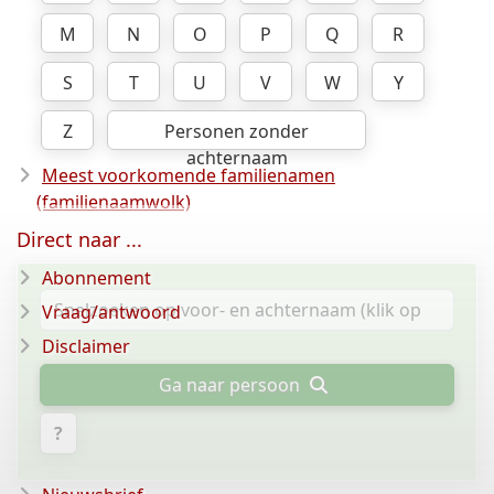
M
N
O
P
Q
R
S
T
U
V
W
Y
Z
Personen zonder
achternaam
Meest voorkomende familienamen
(familienaamwolk)
Direct naar ...
Abonnement
Vraag/antwoord
Disclaimer
Ga naar persoon
?