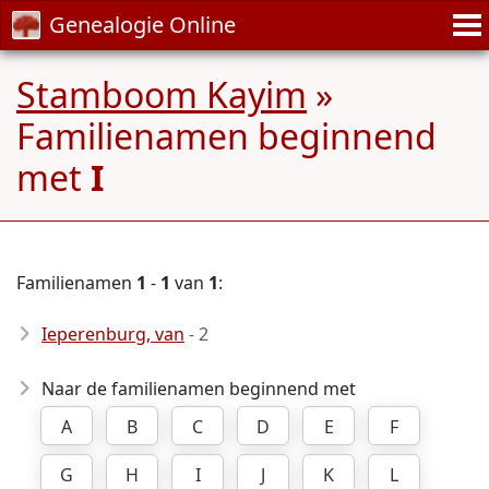
Genealogie Online
Stamboom Kayim
»
Familienamen beginnend
met
I
Familienamen
1
-
1
van
1
:
Ieperenburg, van
- 2
Naar de familienamen beginnend met
A
B
C
D
E
F
G
H
I
J
K
L