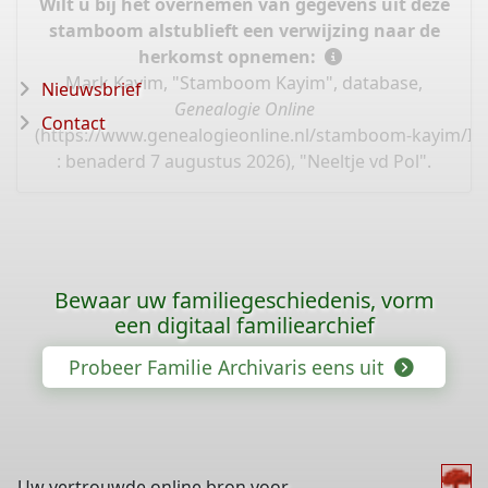
Wilt u bij het overnemen van gegevens uit deze
stamboom alstublieft een verwijzing naar de
herkomst opnemen:
Mark Kayim, "Stamboom Kayim", database,
Nieuwsbrief
Genealogie Online
Contact
(
https://www.genealogieonline.nl/stamboom-kayim/I4
: benaderd 7 augustus 2026), "Neeltje vd Pol".
Bewaar uw familiegeschiedenis, vorm
een digitaal familiearchief
Probeer Familie Archivaris eens uit
Uw vertrouwde online bron voor