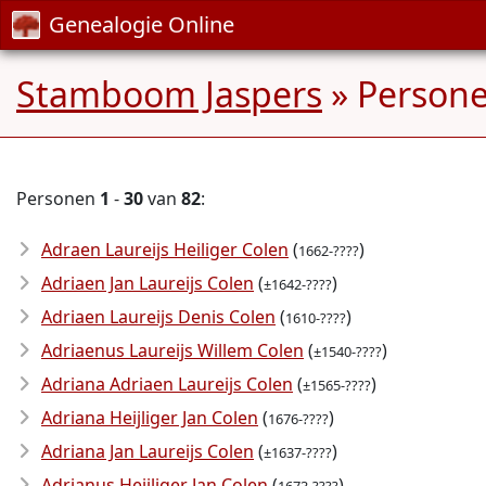
Genealogie Online
Stamboom Jaspers
» Person
Personen
1
-
30
van
82
:
Adraen Laureijs Heiliger Colen
(
)
1662-????
Adriaen Jan Laureijs Colen
(
)
±1642-????
Adriaen Laureijs Denis Colen
(
)
1610-????
Adriaenus Laureijs Willem Colen
(
)
±1540-????
Adriana Adriaen Laureijs Colen
(
)
±1565-????
Adriana Heijliger Jan Colen
(
)
1676-????
Adriana Jan Laureijs Colen
(
)
±1637-????
Adrianus Heijliger Jan Colen
(
)