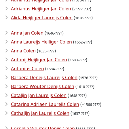
1673-????
Adrianus Heijliger Jan Colen
(
)
????-1737
Alida Heijliger Laureijs Colen
(
)
1626-????
Anna Jan Colen
(
)
1646-????
Anna Laureijs Heiliger Colen
(
)
1662-????
Anna Colen
(
)
1635-????
Antonij Heijliger Jan Colen
(
)
1683-????
Antonius Colen
(
)
1684-????
Barbera Deneijs Laureijs Colen
(
)
1576-????
Barbera Wouter Denijs Colen
(
)
1610-????
Catalijn Jan Laureijs Colen
(
)
1648-????
Catarina Adriaen Laureijs Colen
(
)
±1566-????
Cathalijn Jan Laureijs Colen
(
)
1637-????
Cornelia Wouter Denijs Colen
(
)
1615-????