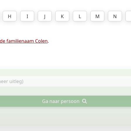
H
I
J
K
L
M
N
 de familienaam Colen
.
Ga naar persoon