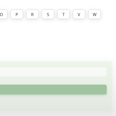
O
P
R
S
T
V
W