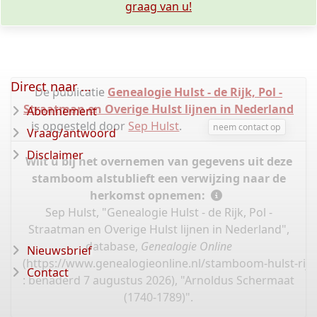
graag van u!
Direct naar ...
De publicatie
Genealogie Hulst - de Rijk, Pol -
Straatman en Overige Hulst lijnen in Nederland
Abonnement
is opgesteld door
Sep Hulst
.
neem contact op
Vraag/antwoord
Disclaimer
Wilt u bij het overnemen van gegevens uit deze
stamboom alstublieft een verwijzing naar de
herkomst opnemen:
Sep Hulst, "Genealogie Hulst - de Rijk, Pol -
Straatman en Overige Hulst lijnen in Nederland",
database,
Genealogie Online
Nieuwsbrief
(
https://www.genealogieonline.nl/stamboom-hulst-rijk
Contact
: benaderd 7 augustus 2026), "Arnoldus Schermaat
(1740-1789)".