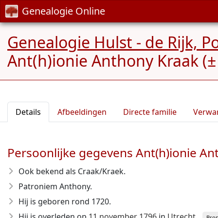
Genealogie Online
Genealogie Hulst - de Rijk, P
Ant(h)ionie Anthony Kraak (±
Details
Afbeeldingen
Directe familie
Verwa
Persoonlijke gegevens Ant(h)ionie An
Ook bekend als Craak/Kraek.
Patroniem Anthony.
Hij is geboren rond 1720
.
Hij is overleden op
11 november 1796
in
Utrecht
.
Bron