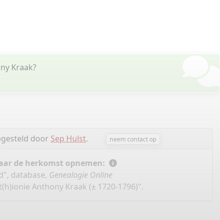
ony Kraak?
pgesteld door
Sep Hulst
.
neem contact op
 naar de herkomst opnemen:
nd", database,
Genealogie Online
(h)ionie Anthony Kraak (± 1720-1796)".