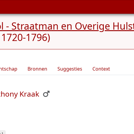
ol - Straatman en Overige Huls
 1720-1796)
ntschap
Bronnen
Suggesties
Context
thony Kraak
 1