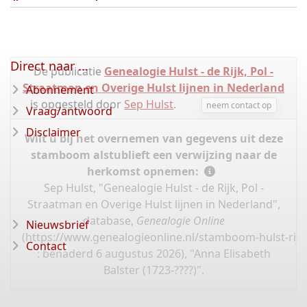
Direct naar ...
De publicatie
Genealogie Hulst - de Rijk, Pol -
Straatman en Overige Hulst lijnen in Nederland
Abonnement
is opgesteld door
Sep Hulst
.
neem contact op
Vraag/antwoord
Disclaimer
Wilt u bij het overnemen van gegevens uit deze
stamboom alstublieft een verwijzing naar de
herkomst opnemen:
Sep Hulst, "Genealogie Hulst - de Rijk, Pol -
Straatman en Overige Hulst lijnen in Nederland",
database,
Genealogie Online
Nieuwsbrief
(
https://www.genealogieonline.nl/stamboom-hulst-rijk
Contact
: benaderd 6 augustus 2026), "Anna Elisabeth
Balster (1723-????)".