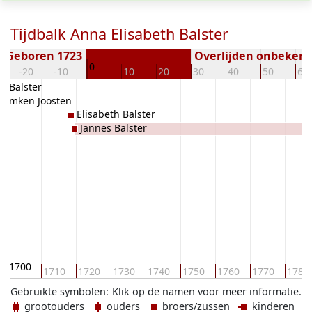
Tijdbalk Anna Elisabeth Balster
Geboren 1723
Overlijden onbeken
0
-20
-10
10
20
30
40
50
60
 Balster
llemken Joosten
Elisabeth Balster
Jannes Balster
1700
1710
1720
1730
1740
1750
1760
1770
1780
Gebruikte symbolen:
Klik op de namen voor meer informatie.
grootouders
ouders
broers/zussen
kinderen