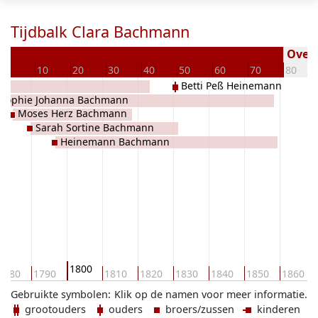
Tijdbalk Clara Bachmann
Overl
0
10
20
30
40
50
60
70
80
Betti Peß Heinemann
Sophie Johanna Bachmann
Moses Herz Bachmann
Sarah Sortine Bachmann
Heinemann Bachmann
1800
1780
1790
1810
1820
1830
1840
1850
1860
Gebruikte symbolen:
Klik op de namen voor meer informatie.
grootouders
ouders
broers/zussen
kinderen