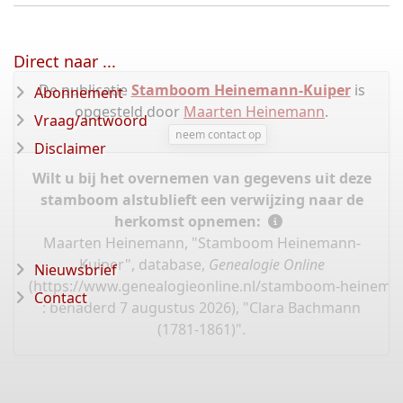
Direct naar ...
De publicatie
Stamboom Heinemann-Kuiper
is
Abonnement
opgesteld door
Maarten Heinemann
.
Vraag/antwoord
neem contact op
Disclaimer
Wilt u bij het overnemen van gegevens uit deze
stamboom alstublieft een verwijzing naar de
herkomst opnemen:
Maarten Heinemann, "Stamboom Heinemann-
Kuiper", database,
Genealogie Online
Nieuwsbrief
(
https://www.genealogieonline.nl/stamboom-heinema
Contact
: benaderd 7 augustus 2026), "Clara Bachmann
(1781-1861)".