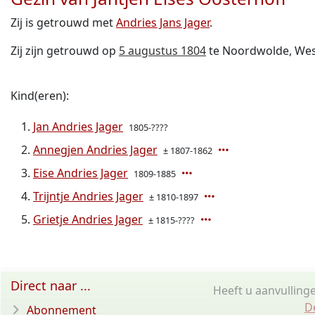
Zij is getrouwd met
Andries Jans Jager
.
Zij zijn getrouwd op
5 augustus 1804
te Noordwolde, Wests
Kind(eren):
Jan Andries Jager
1805-????
Annegjen Andries Jager
± 1807-1862
Eise Andries Jager
1809-1885
Trijntje Andries Jager
± 1810-1897
Grietje Andries Jager
± 1815-????
Direct naar ...
Heeft u aanvullinge
D
Abonnement