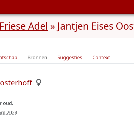
Friese Adel
»
Jantjen Eises Oos
ntschap
Bronnen
Suggesties
Context
Oosterhoff
ar oud.
ril 2024
.