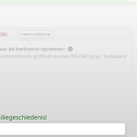
ter
.
neem contact op
 naar de herkomst opnemen:
.nl/stamboom-griffioen-koster/I652441.php
: benaderd
liegeschiedenis!