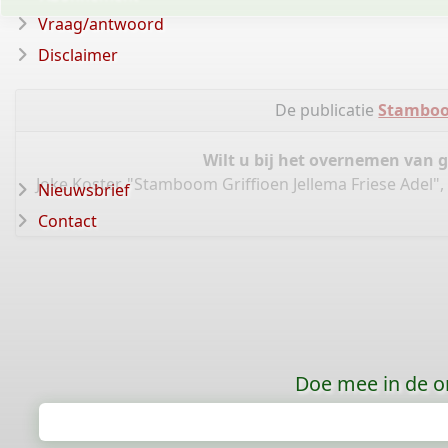
Vraag/antwoord
Disclaimer
De publicatie
Stamboom
Wilt u bij het overnemen van 
Joke Koster, "Stamboom Griffioen Jellema Friese Adel"
Nieuwsbrief
Contact
Doe mee in de o