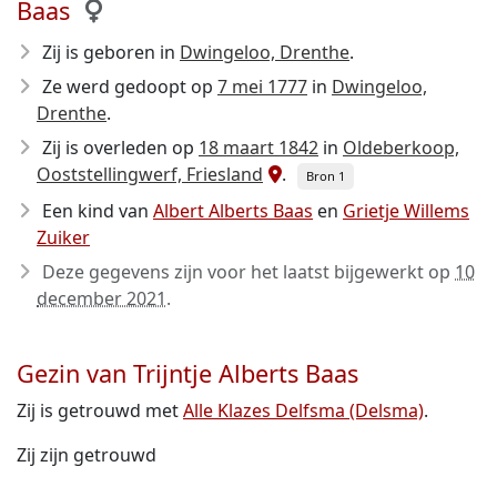
Baas
Zij is geboren in
Dwingeloo, Drenthe
.
Ze werd gedoopt op
7 mei 1777
in
Dwingeloo,
Drenthe
.
Zij is overleden op
18 maart 1842
in
Oldeberkoop,
Ooststellingwerf, Friesland
.
Bron 1
Een kind van
Albert Alberts Baas
en
Grietje Willems
Zuiker
Deze gegevens zijn voor het laatst bijgewerkt op
10
december 2021
.
Gezin van Trijntje Alberts Baas
Zij is getrouwd met
Alle Klazes Delfsma (Delsma)
.
Zij zijn getrouwd