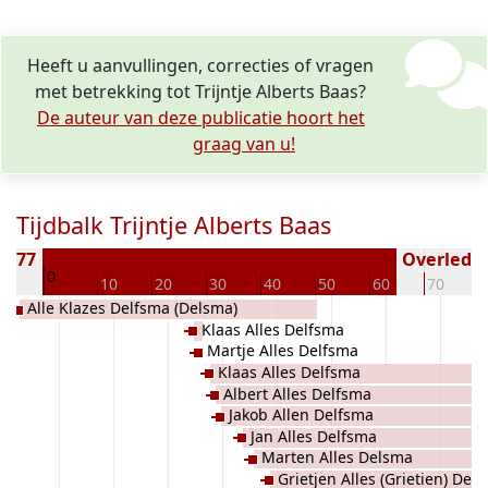
Heeft u aanvullingen, correcties of vragen
met betrekking tot Trijntje Alberts Baas?
De auteur van deze publicatie hoort het
graag van u!
Tijdbalk Trijntje Alberts Baas
1777
Overleden 
0
10
10
20
30
40
50
60
70
Alle Klazes Delfsma (Delsma)
Klaas Alles Delfsma
Martje Alles Delfsma
Klaas Alles Delfsma
Albert Alles Delfsma
Jakob Allen Delfsma
Jan Alles Delfsma
Marten Alles Delsma
Grietjen Alles (Grietien) Del