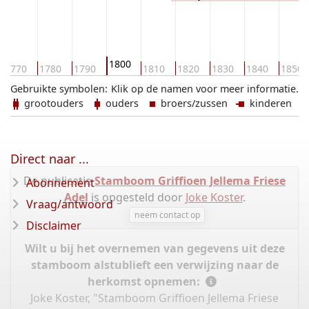
1800
1770
1780
1790
1810
1820
1830
1840
1850
Gebruikte symbolen:
Klik op de namen voor meer informatie.
grootouders
ouders
broers/zussen
kinderen
Direct naar ...
De publicatie
Stamboom Griffioen Jellema Friese
Abonnement
Adel
is opgesteld door
Joke Koster
.
Vraag/antwoord
neem contact op
Disclaimer
Wilt u bij het overnemen van gegevens uit deze
stamboom alstublieft een verwijzing naar de
herkomst opnemen:
Joke Koster, "Stamboom Griffioen Jellema Friese