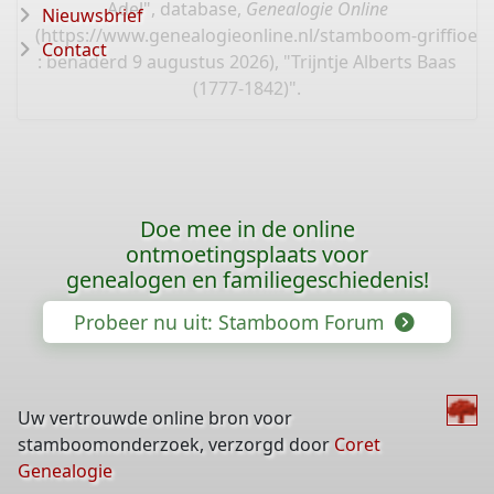
Adel", database,
Genealogie Online
Nieuwsbrief
(
https://www.genealogieonline.nl/stamboom-griffioen
Contact
: benaderd 9 augustus 2026), "Trijntje Alberts Baas
(1777-1842)".
Doe mee in de online
ontmoetingsplaats voor
genealogen en familiegeschiedenis!
Probeer nu uit: Stamboom Forum
Uw vertrouwde online bron voor
stamboomonderzoek, verzorgd door
Coret
Genealogie