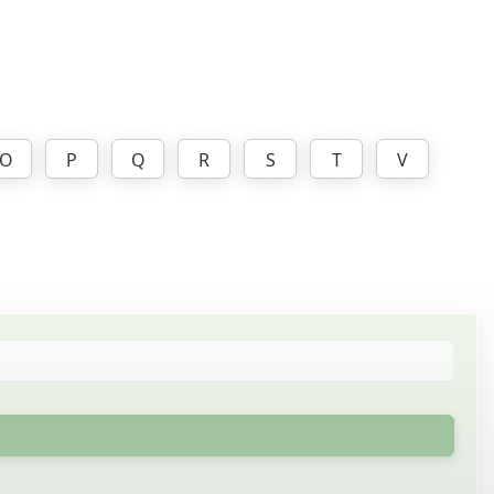
O
P
Q
R
S
T
V