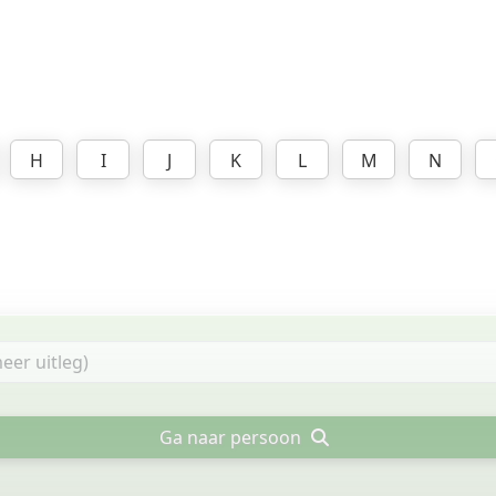
H
I
J
K
L
M
N
Ga naar persoon