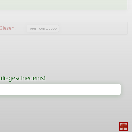
Giesen
.
neem contact op
liegeschiedenis!