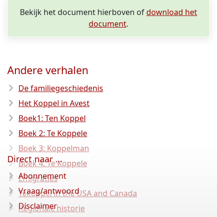
Bekijk het document hierboven of
download het
document
.
Andere verhalen
De familiegeschiedenis
Het Koppel in Avest
Boek1: Ten Koppel
Boek 2: Te Koppele
Boek 3: Koppelman
Direct naar ...
Boek 4: Te Koppele
Abonnement
Emigraties
Vraag/antwoord
Tekoppel in the USA and Canada
Disclaimer
Regionale historie