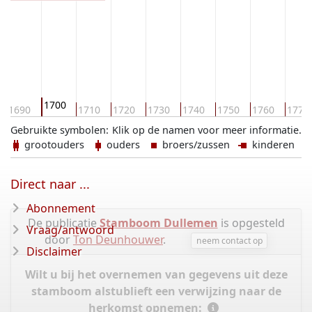
1700
1690
1710
1720
1730
1740
1750
1760
1770
Gebruikte symbolen:
Klik op de namen voor meer informatie.
grootouders
ouders
broers/zussen
kinderen
Direct naar ...
Abonnement
De publicatie
Stamboom Dullemen
is opgesteld
Vraag/antwoord
door
Ton Deunhouwer
.
neem contact op
Disclaimer
Wilt u bij het overnemen van gegevens uit deze
stamboom alstublieft een verwijzing naar de
herkomst opnemen: