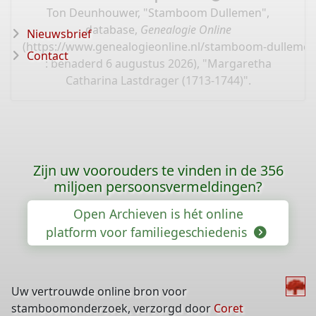
Ton Deunhouwer, "Stamboom Dullemen",
database,
Genealogie Online
Nieuwsbrief
(
https://www.genealogieonline.nl/stamboom-dullemen
Contact
: benaderd 6 augustus 2026), "Margaretha
Catharina Lastdrager (1713-1744)".
Zijn uw voorouders te vinden in de 356
miljoen persoonsvermeldingen?
Open Archieven is hét online
platform voor familiegeschiedenis
Uw vertrouwde online bron voor
stamboomonderzoek, verzorgd door
Coret