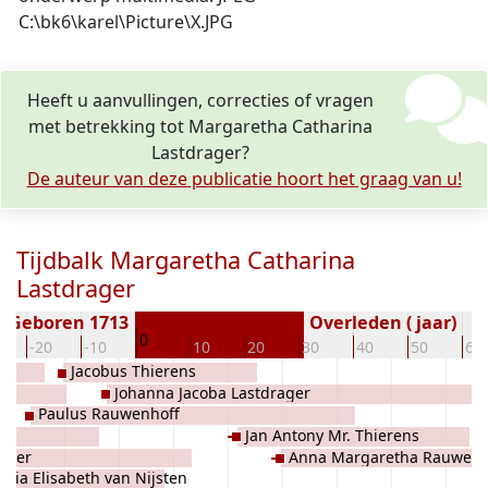
C:\bk6\karel\Picture\X.JPG
Heeft u aanvullingen, correcties of vragen
met betrekking tot Margaretha Catharina
Lastdrager?
De auteur van deze publicatie hoort het graag van u!
Tijdbalk Margaretha Catharina
Lastdrager
Geboren 1713
Overleden ( jaar)
0
-20
-10
10
20
30
40
50
60
Jacobus Thierens
Johanna Jacoba Lastdrager
Paulus Rauwenhoff
Jan Antony Mr. Thierens
ager
Anna Margaretha Rauwenh
elia Elisabeth van Nijsten