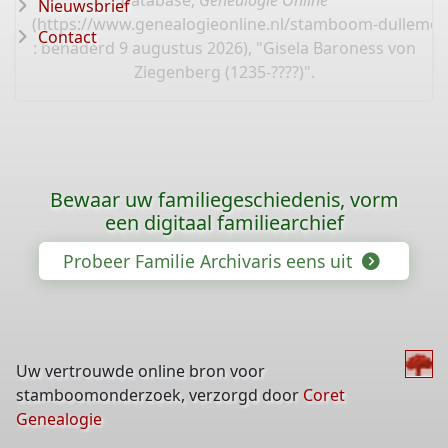
database,
Genealogie Online
Nieuwsbrief
(
https://www.genealogieonline.nl/stamboom-dullemen
Contact
: benaderd 9 augustus 2026), "Gisela Baroness von
Ziegenberg (1235-????)".
Bewaar uw familiegeschiedenis, vorm
een digitaal familiearchief
Probeer Familie Archivaris eens uit
Uw vertrouwde online bron voor
stamboomonderzoek, verzorgd door
Coret
Genealogie