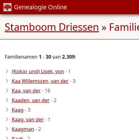
Genealogie Online
Stamboom Driessen
» Famil
Familienamen
1
-
30
van
2.309
:
(Kokor und) Lisek, von
- 1
Kaa Willemszen, van der
- 3
Kaa, van der
- 18
Kaaden, van der
- 2
Kaag
- 3
Kaag, van der
- 1
Kaagman
- 2
Kaak
- 2