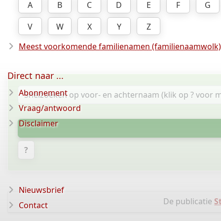
A
B
C
D
E
F
G
V
W
X
Y
Z
Meest voorkomende familienamen (familienaamwolk)
Direct naar ...
Abonnement
Vraag/antwoord
Disclaimer
?
Nieuwsbrief
De publicatie
S
Contact