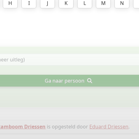
H
I
J
K
L
M
N
Ga naar persoon
tamboom Driessen
is opgesteld door
Eduard Driessen
.