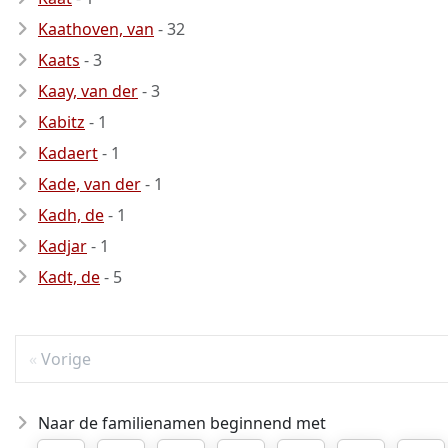
Kaathoven, van
- 32
Kaats
- 3
Kaay, van der
- 3
Kabitz
- 1
Kadaert
- 1
Kade, van der
- 1
Kadh, de
- 1
Kadjar
- 1
Kadt, de
- 5
Vorige
Naar de familienamen beginnend met