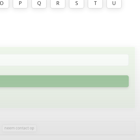
O
P
Q
R
S
T
U
neem contact op