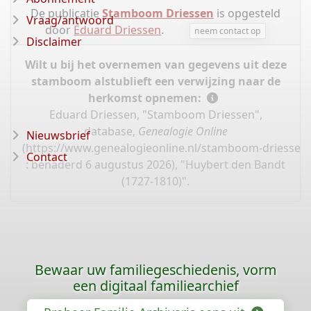
De publicatie
Stamboom Driessen
is opgesteld
Vraag/antwoord
door
Eduard Driessen
.
neem contact op
Disclaimer
Wilt u bij het overnemen van gegevens uit deze
stamboom alstublieft een verwijzing naar de
herkomst opnemen:
Eduard Driessen, "Stamboom Driessen",
database,
Genealogie Online
Nieuwsbrief
(
https://www.genealogieonline.nl/stamboom-driessen
Contact
: benaderd 6 augustus 2026), "Huybert den Bandt
(1727-1810)".
Bewaar uw familiegeschiedenis, vorm
een digitaal familiearchief