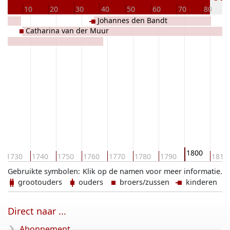
0
10
20
30
40
50
60
70
80
Johannes den Bandt
Catharina van der Muur
1800
1730
1740
1750
1760
1770
1780
1790
1810
Gebruikte symbolen:
Klik op de namen voor meer informatie.
grootouders
ouders
broers/zussen
kinderen
Direct naar ...
Abonnement