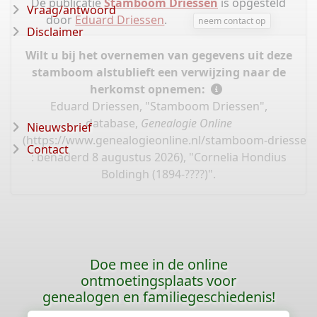
De publicatie
Stamboom Driessen
is opgesteld
Vraag/antwoord
door
Eduard Driessen
.
neem contact op
Disclaimer
Wilt u bij het overnemen van gegevens uit deze
stamboom alstublieft een verwijzing naar de
herkomst opnemen:
Eduard Driessen, "Stamboom Driessen",
database,
Genealogie Online
Nieuwsbrief
(
https://www.genealogieonline.nl/stamboom-driessen
Contact
: benaderd 8 augustus 2026), "Cornelia Hondius
Boldingh (1894-????)".
Doe mee in de online
ontmoetingsplaats voor
genealogen en familiegeschiedenis!