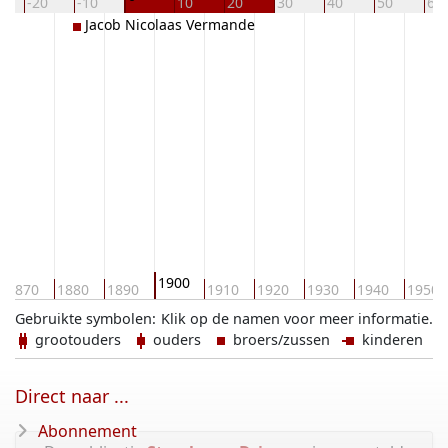
-20
-10
10
20
30
40
50
60
Jacob Nicolaas Vermande
1900
1870
1880
1890
1910
1920
1930
1940
1950
Gebruikte symbolen:
Klik op de namen voor meer informatie.
grootouders
ouders
broers/zussen
kinderen
Direct naar ...
Abonnement