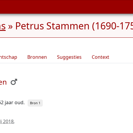
ns
»
Petrus Stammen (1690-17
ntschap
Bronnen
Suggesties
Context
en
62 jaar oud.
Bron 1
li 2018
.