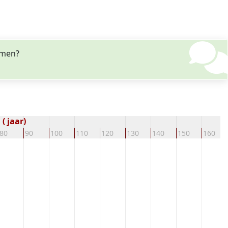
mmen?
( jaar)
80
90
100
110
120
130
140
150
160