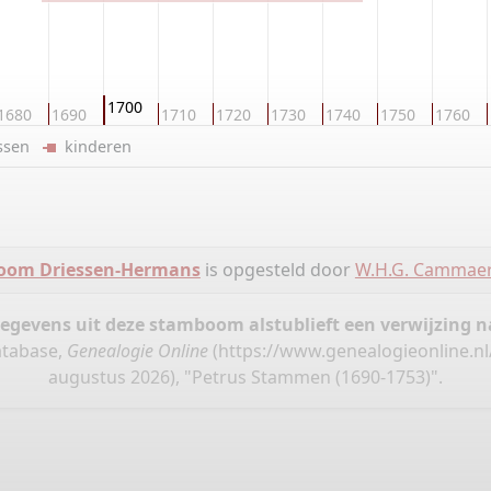
1700
1680
1690
1710
1720
1730
1740
1750
1760
ussen
kinderen
oom Driessen-Hermans
is opgesteld door
W.H.G. Cammae
gegevens uit deze stamboom alstublieft een verwijzing
atabase,
Genealogie Online
(
https://www.genealogieonline.
augustus 2026), "Petrus Stammen (1690-1753)".