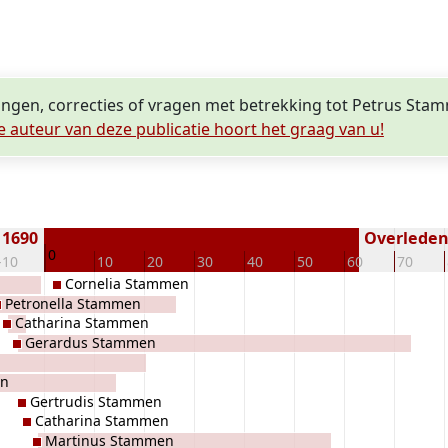
lingen, correcties of vragen met betrekking tot Petrus Sta
e auteur van deze publicatie hoort het graag van u!
 1690
Overleden 
0
-10
10
20
30
40
50
60
70
Cornelia Stammen
Petronella Stammen
Catharina Stammen
Gerardus Stammen
en
Gertrudis Stammen
Catharina Stammen
Martinus Stammen