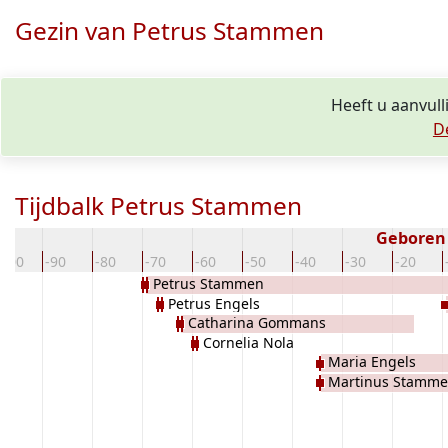
Gezin van Petrus Stammen
Heeft u aanvul
D
Tijdbalk Petrus Stammen
Geboren
-100
-90
-80
-70
-60
-50
-40
-30
-20
Petrus Stammen
Petrus Engels
Catharina Gommans
Cornelia Nola
Maria Engels
Martinus Stamm