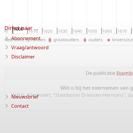
Direct naar ...
1600
1590
1610
1620
1630
1640
1650
1660
1670
Abonnement
Gebruikte symbolen:
grootouders
ouders
broers/z
Vraag/antwoord
Disclaimer
De publicatie
Stamb
Wilt u bij het overnemen van 
W.H.G. Cammaert, "Stamboom Driessen-Hermans", d
Nieuwsbrief
Contact