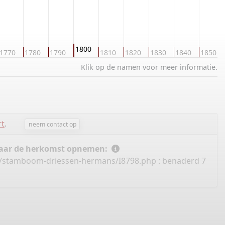
1800
1770
1780
1790
1810
1820
1830
1840
1850
Klik op de namen voor meer informatie.
rt
.
neem contact op
 naar de herkomst opnemen:
nl/stamboom-driessen-hermans/I8798.php
: benaderd 7