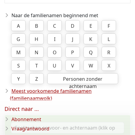
Naar de familienamen beginnend met
A
B
C
D
E
F
G
H
I
J
K
L
M
N
O
P
Q
R
S
T
U
V
W
X
Y
Z
Personen zonder
achternaam
Meest voorkomende familienamen
(familienaamwolk)
Direct naar ...
Abonnement
Vraag/antwoord