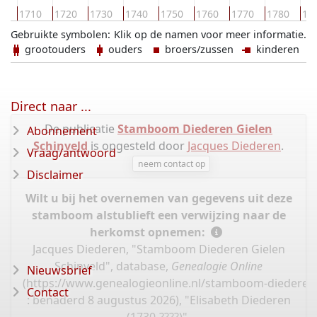
00
1710
1720
1730
1740
1750
1760
1770
1780
17
Gebruikte symbolen:
Klik op de namen voor meer informatie.
grootouders
ouders
broers/zussen
kinderen
Direct naar ...
De publicatie
Stamboom Diederen Gielen
Abonnement
Schinveld
is opgesteld door
Jacques Diederen
.
Vraag/antwoord
neem contact op
Disclaimer
Wilt u bij het overnemen van gegevens uit deze
stamboom alstublieft een verwijzing naar de
herkomst opnemen:
Jacques Diederen, "Stamboom Diederen Gielen
Schinveld", database,
Genealogie Online
Nieuwsbrief
(
https://www.genealogieonline.nl/stamboom-diederen
Contact
: benaderd 8 augustus 2026), "Elisabeth Diederen