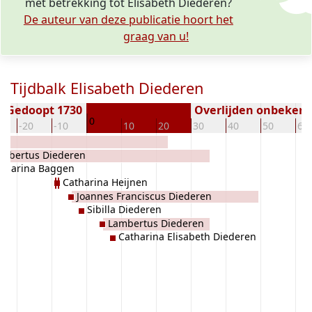
met betrekking tot Elisabeth Diederen?
De auteur van deze publicatie hoort het
graag van u!
Tijdbalk Elisabeth Diederen
Gedoopt 1730
Overlijden onbeken
0
-20
-10
10
20
30
40
50
60
ambertus Diederen
atharina Baggen
Catharina Heijnen
Joannes Franciscus Diederen
Sibilla Diederen
Lambertus Diederen
Catharina Elisabeth Diederen