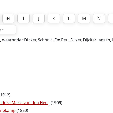
H
I
J
K
L
M
N
er
, waaronder Dicker, Schonis, De Reu, Dijker, Dijcker, Jansen
1912)
odora Maria van den Heuij
(1909)
anekamp
(1870)