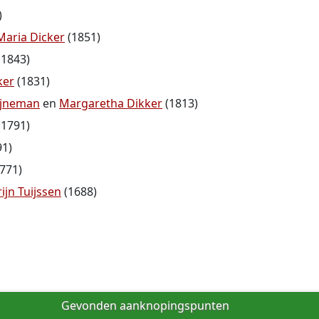
)
aria Dicker
(1851)
(1843)
ker
(1831)
ijneman
en
Margaretha Dikker
(1813)
(1791)
91)
771)
ijn Tuijssen
(1688)
Gevonden aanknopingspunten