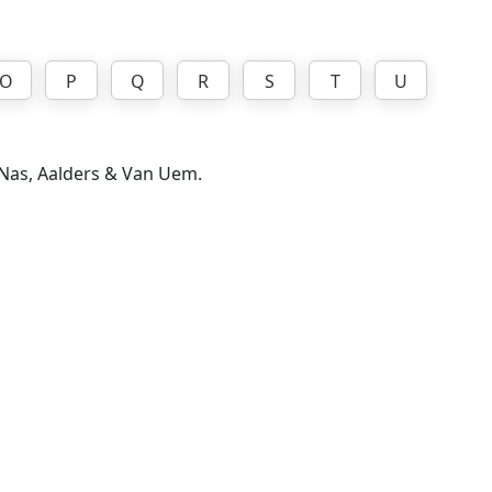
O
P
Q
R
S
T
U
, Nas, Aalders & Van Uem.