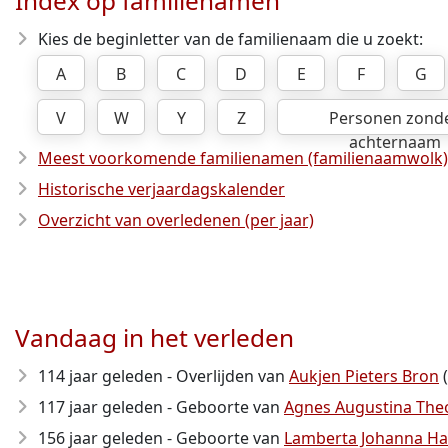
Index op familienamen
Kies de beginletter van de familienaam die u zoekt:
A
B
C
D
E
F
G
V
W
Y
Z
Personen zond
achternaam
Meest voorkomende familienamen (familienaamwolk)
Historische verjaardagskalender
Overzicht van overledenen (per jaar)
Vandaag in het verleden
114 jaar geleden - Overlijden van
Aukjen Pieters Bron
(
117 jaar geleden - Geboorte van
Agnes Augustina The
156 jaar geleden - Geboorte van
Lamberta Johanna H