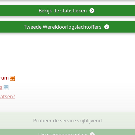
Bekijk de statistieken
Tweede Wereldoorlogslachtoffers
rum
s
aatsen?
Probeer de service vrijblijvend
Uw stamboom online