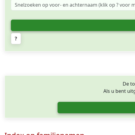
?
De to
Als u bent ui