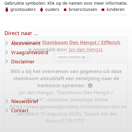
Gebruikte symbolen:
Klik op de namen voor meer informatie.
grootouders
ouders
broers/zussen
kinderen
Direct naar ...
De publicatie
Stamboom Den Hengst / Elfferich
Abonnement
is opgesteld door
Jan den Hengst
.
Vraag/antwoord
neem contact op
Disclaimer
Wilt u bij het overnemen van gegevens uit deze
stamboom alstublieft een verwijzing naar de
herkomst opnemen:
Jan den Hengst, "Stamboom Den Hengst /
Elfferich", database,
Genealogie Online
Nieuwsbrief
(
https://www.genealogieonline.nl/stamboom-den-hengs
Contact
: benaderd 10 augustus 2026), "Isaack van der
Voorn (1716-????)".