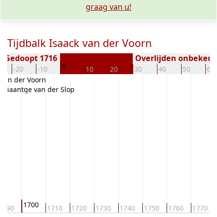
graag van u!
Tijdbalk Isaack van der Voorn
Gedoopt 1716
Overlijden onbeken
0
-20
-10
10
20
30
40
50
60
 van der Voorn
Ariaantge van der Slop
1700
1690
1710
1720
1730
1740
1750
1760
1770