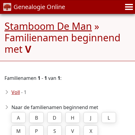
Genealogie Online
Stamboom De Man
»
Familienamen beginnend
met
V
Familienamen
1
-
1
van
1
:
Voll
- 1
Naar de familienamen beginnend met
A
B
D
H
J
L
M
P
S
V
X