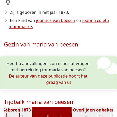
Zij is geboren in het jaar 1873
.
Een kind van
joannes van beesen
en
joanna coleta
mommaerts
Gezin van maria van beesen
Heeft u aanvullingen, correcties of vragen
met betrekking tot maria van beesen?
De auteur van deze publicatie hoort het
graag van u!
Tijdbalk maria van beesen
Geboren 1873
Overlijden onbeken
0
-20
-10
10
20
30
40
50
60