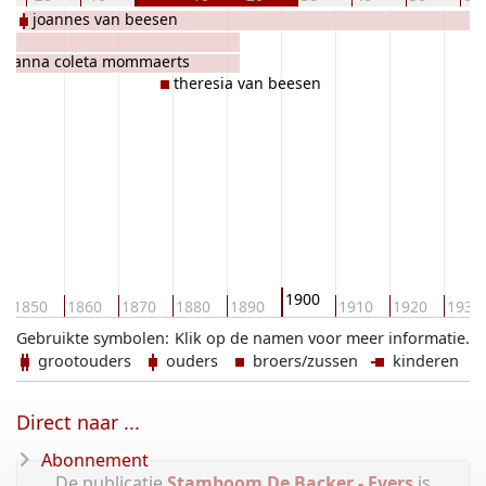
s
joannes van beesen
joanna coleta mommaerts
theresia van beesen
1900
1850
1860
1870
1880
1890
1910
1920
1930
Gebruikte symbolen:
Klik op de namen voor meer informatie.
grootouders
ouders
broers/zussen
kinderen
Direct naar ...
Abonnement
De publicatie
Stamboom De Backer - Evers
is