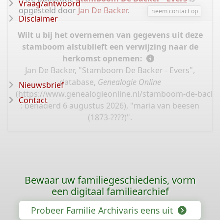
Vraag/antwoord
opgesteld door
Jan De Backer
.
neem contact op
Disclaimer
Wilt u bij het overnemen van gegevens uit deze
stamboom alstublieft een verwijzing naar de
herkomst opnemen:
Jan De Backer, "Stamboom De Backer - Evers",
database,
Genealogie Online
Nieuwsbrief
(
https://www.genealogieonline.nl/stamboom-de-backe
Contact
: benaderd 6 augustus 2026), "maria van beesen
(1873-????)".
Bewaar uw familiegeschiedenis, vorm
een digitaal familiearchief
Probeer Familie Archivaris eens uit