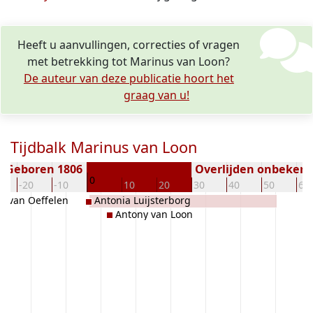
Heeft u aanvullingen, correcties of vragen
met betrekking tot Marinus van Loon?
De auteur van deze publicatie hoort het
graag van u!
Tijdbalk Marinus van Loon
Geboren 1806
Overlijden onbeken
0
-20
-10
10
20
30
40
50
60
a van Oeffelen
Antonia Luijsterborg
Antony van Loon