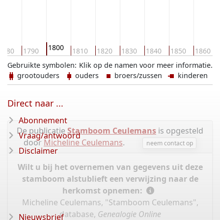
1800
1780
1790
1810
1820
1830
1840
1850
1860
Gebruikte symbolen:
Klik op de namen voor meer informatie.
grootouders
ouders
broers/zussen
kinderen
Direct naar ...
Abonnement
De publicatie
Stamboom Ceulemans
is opgesteld
Vraag/antwoord
door
Micheline Ceulemans
.
neem contact op
Disclaimer
Wilt u bij het overnemen van gegevens uit deze
stamboom alstublieft een verwijzing naar de
herkomst opnemen:
Micheline Ceulemans, "Stamboom Ceulemans",
database,
Genealogie Online
Nieuwsbrief