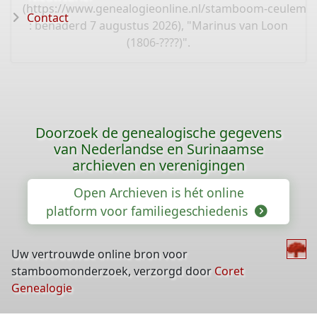
(
https://www.genealogieonline.nl/stamboom-ceulema
Contact
: benaderd 7 augustus 2026), "Marinus van Loon
(1806-????)".
Doorzoek de genealogische gegevens
van Nederlandse en Surinaamse
archieven en verenigingen
Open Archieven is hét online
platform voor familiegeschiedenis
Uw vertrouwde online bron voor
stamboomonderzoek, verzorgd door
Coret
Genealogie