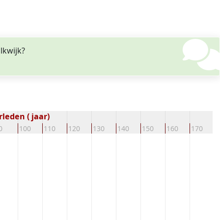
lkwijk?
leden ( jaar)
0
100
110
120
130
140
150
160
170
1