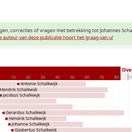
ngen, correcties of vragen met betrekking tot Johannes Scha
e auteur van deze publicatie hoort het graag van u!
Over
10
20
30
40
50
60
70
80
9
Antonie Schalkwijk
Hendrik Schalkwijk
Jacobus Schalkwijk
Gerardus Schalkwijk
Hendrik Schalkwijk
Johanna Schalkwijk
Gijsbertus Schalkwijk