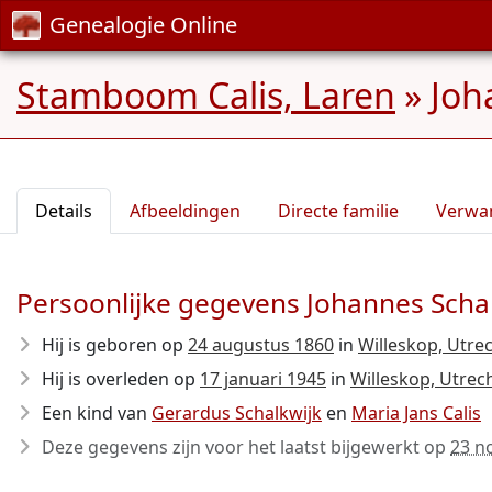
Genealogie Online
Stamboom Calis, Laren
»
Joh
Details
Afbeeldingen
Directe familie
Verwa
Persoonlijke gegevens Johannes Scha
Hij is geboren op
24 augustus 1860
in
Willeskop, Utre
Hij is overleden op
17 januari 1945
in
Willeskop, Utrec
Een kind van
Gerardus Schalkwijk
en
Maria Jans Calis
Deze gegevens zijn voor het laatst bijgewerkt op
23 n