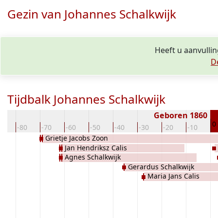
Gezin van Johannes Schalkwijk
Heeft u aanvulli
D
Tijdbalk Johannes Schalkwijk
Geboren 1860
0
0
-80
-70
-60
-50
-40
-30
-20
-10
Grietje Jacobs Zoon
Jan Hendriksz Calis
Agnes Schalkwijk
Gerardus Schalkwijk
Maria Jans Calis