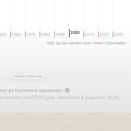
2000
950
1960
1970
1980
1990
2010
2020
2030
2
Klik op de namen voor meer informatie.
n
.
neem contact op
 naar de herkomst opnemen:
stamboom-calis/I7392.php
: benaderd 6 augustus 2026),