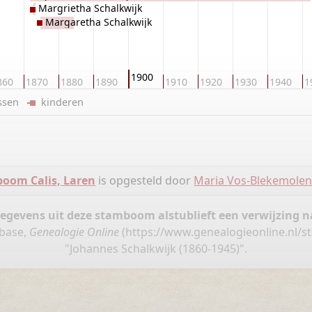
Margrietha Schalkwijk
Margaretha Schalkwijk
1900
860
1870
1880
1890
1910
1920
1930
1940
1
ussen
kinderen
oom Calis, Laren
is opgesteld door
Maria Vos-Blekemole
gegevens uit deze stamboom alstublieft een verwijzing
abase,
Genealogie Online
(
https://www.genealogieonline.nl/
"Johannes Schalkwijk (1860-1945)".