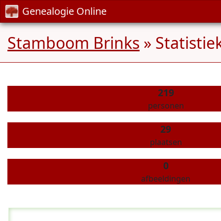
Genealogie Online
Stamboom Brinks
» Statistie
219
personen
29
plaatsen
0
afbeeldingen