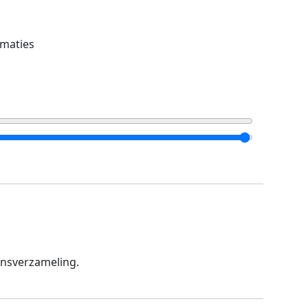
maties
ensverzameling.