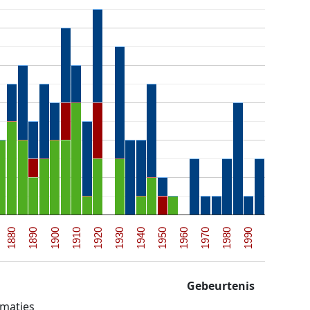
1990
1920
1940
1960
1890
1980
1910
1930
1950
1880
1970
1900
Gebeurtenis
maties