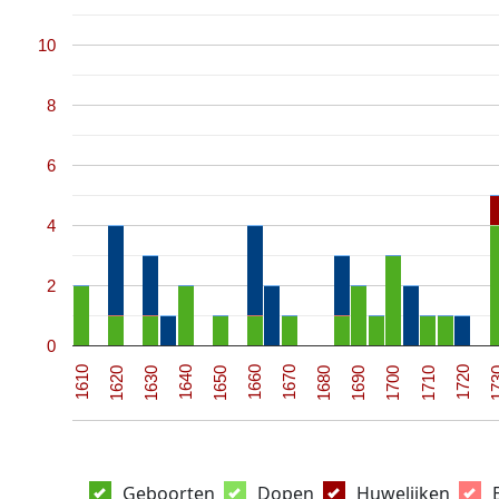
10
8
6
4
2
0
1670
1690
1620
1710
1640
17
1660
1680
1610
1700
1630
1720
1650
Geboorten
Dopen
Huwelijken