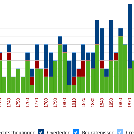
1830
1760
1850
1780
1870
1800
30
1820
1750
1840
1770
1860
1790
1810
1740
Echtscheidingen
Overleden
Begrafenissen
Cre