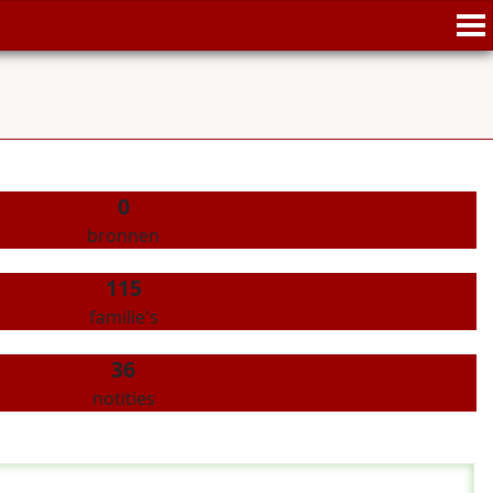
0
bronnen
115
familie's
36
notities