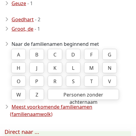
Geuze
- 1
Goedhart
- 2
Groot, de
- 1
Naar de familienamen beginnend met
A
B
C
D
F
G
H
J
K
L
M
N
O
P
R
S
T
V
W
Z
Personen zonder
achternaam
Meest voorkomende familienamen
(familienaamwolk)
Direct naar ...