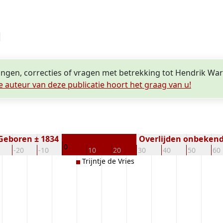
ingen, correcties of vragen met betrekking tot Hendrik War
e auteur van deze publicatie hoort het graag van u!
Geboren ± 1834
Overlijden onbeken
0
-20
-10
10
20
30
40
50
60
Trijntje de Vries