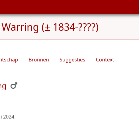
Warring (± 1834-????)
ntschap
Bronnen
Suggesties
Context
ng
li 2024
.