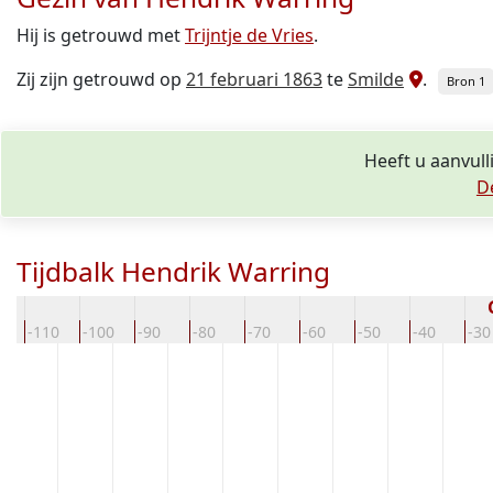
Hij is getrouwd met
Trijntje de Vries
.
Zij zijn getrouwd op
21 februari 1863
te
Smilde
.
Bron 1
Heeft u aanvull
D
Tijdbalk Hendrik Warring
0
-110
-100
-90
-80
-70
-60
-50
-40
-30