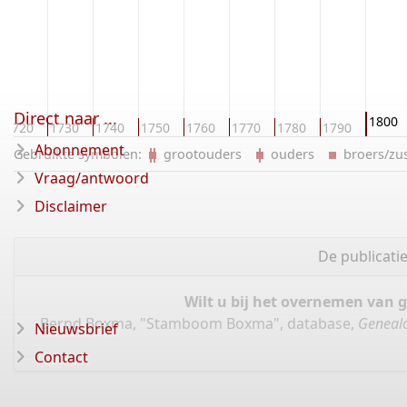
Direct naar ...
1800
1720
1730
1740
1750
1760
1770
1780
1790
Abonnement
Gebruikte symbolen:
grootouders
ouders
broers/z
Vraag/antwoord
Disclaimer
De publicati
Wilt u bij het overnemen van 
Bernd Boxma, "Stamboom Boxma", database,
Genealo
Nieuwsbrief
Contact