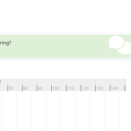
ring?
d
70
80
90
100
110
120
130
140
15