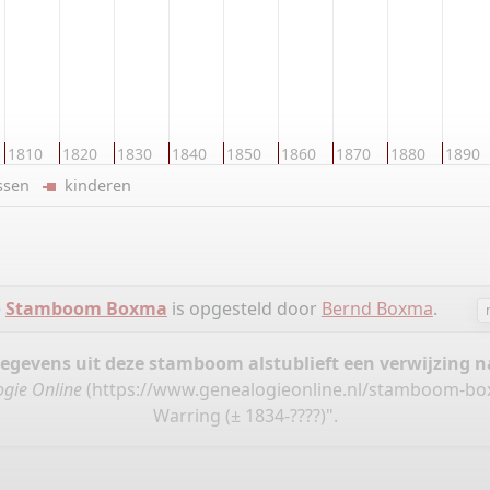
1810
1820
1830
1840
1850
1860
1870
1880
1890
ussen
kinderen
e
Stamboom Boxma
is opgesteld door
Bernd Boxma
.
gegevens uit deze stamboom alstublieft een verwijzing
gie Online
(
https://www.genealogieonline.nl/stamboom-bo
Warring (± 1834-????)".