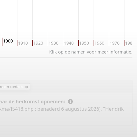
1900
1910
1920
1930
1940
1950
1960
1970
1980
Klik op de namen voor meer informatie.
neem contact op
 naar de herkomst opnemen:
xma/I5418.php
: benaderd 6 augustus 2026), "Hendrik