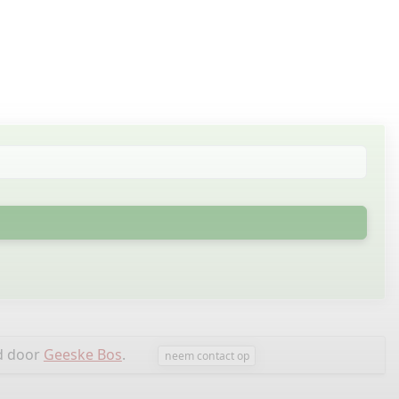
d door
Geeske Bos
.
neem contact op