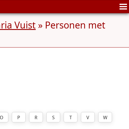
ia Vuist
» Personen met
O
P
R
S
T
V
W