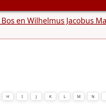
Bos en Wilhelmus Jacobus Mar
H
I
J
K
L
M
N