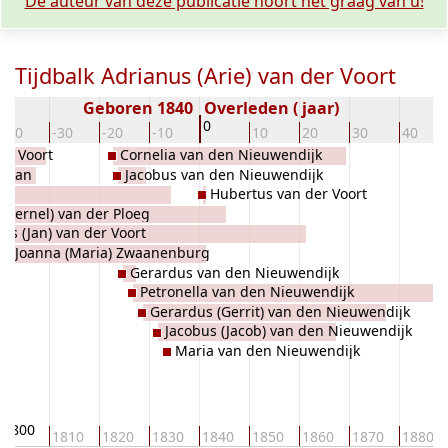
De auteur van deze publicatie hoort het graag van u!
Tijdbalk Adrianus (Arie) van der Voort
Geboren 1840
Overleden ( jaar)
0
-40
-30
-20
-10
10
20
30
40
er Voort
Cornelia van den Nieuwendijk
 Laan
Jacobus van den Nieuwendijk
Hubertus van der Voort
Pieternel) van der Ploeg
es (Jan) van der Voort
Joanna (Maria) Zwaanenburg
Gerardus van den Nieuwendijk
Petronella van den Nieuwendijk
Gerardus (Gerrit) van den Nieuwendijk
Jacobus (Jacob) van den Nieuwendijk
Maria van den Nieuwendijk
1800
1810
1820
1830
1840
1850
1860
1870
1880