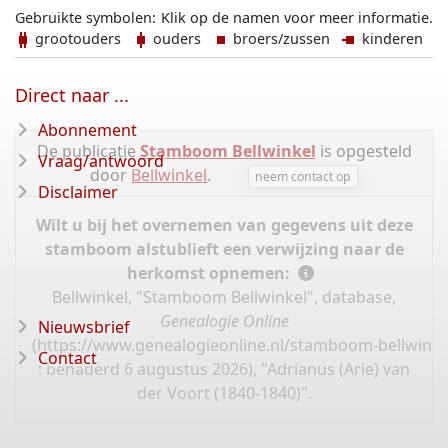
Gebruikte symbolen:
Klik op de namen voor meer informatie.
grootouders
ouders
broers/zussen
kinderen
Direct naar ...
Abonnement
De publicatie
Stamboom Bellwinkel
is opgesteld
Vraag/antwoord
door
Bellwinkel
.
neem contact op
Disclaimer
Wilt u bij het overnemen van gegevens uit deze
stamboom alstublieft een verwijzing naar de
herkomst opnemen:
Bellwinkel, "Stamboom Bellwinkel", database,
Genealogie Online
Nieuwsbrief
(
https://www.genealogieonline.nl/stamboom-bellwinke
Contact
: benaderd 6 augustus 2026), "Adrianus (Arie) van
der Voort (1840-1840)".